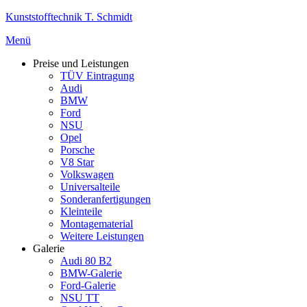
Zum
Kunststofftechnik T. Schmidt
Inhalt
Menü
springen
Preise und Leistungen
TÜV Eintragung
Audi
BMW
Ford
NSU
Opel
Porsche
V8 Star
Volkswagen
Universalteile
Sonderanfertigungen
Kleinteile
Montagematerial
Weitere Leistungen
Galerie
Audi 80 B2
BMW-Galerie
Ford-Galerie
NSU TT