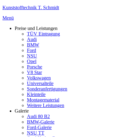
Zum
Kunststofftechnik T. Schmidt
Inhalt
Menü
springen
Preise und Leistungen
TÜV Eintragung
Audi
BMW
Ford
NSU
Opel
Porsche
V8 Star
Volkswagen
Universalteile
Sonderanfertigungen
Kleinteile
Montagematerial
Weitere Leistungen
Galerie
Audi 80 B2
BMW-Galerie
Ford-Galerie
NSU TT